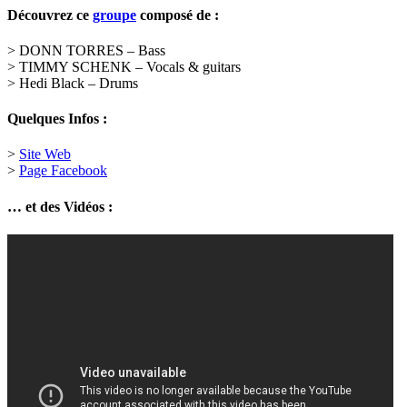
Découvrez ce
groupe
composé de :
> DONN TORRES – Bass
> TIMMY SCHENK – Vocals & guitars
> Hedi Black – Drums
Quelques Infos :
>
Site Web
>
Page Facebook
… et des Vidéos :