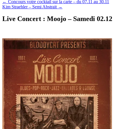
←
Concours votre cocktail sur la carte – du 07.11 au 30.11
Kim Straehler – Semi Abstrait
→
Live Concert : Moojo – Samedi 02.12